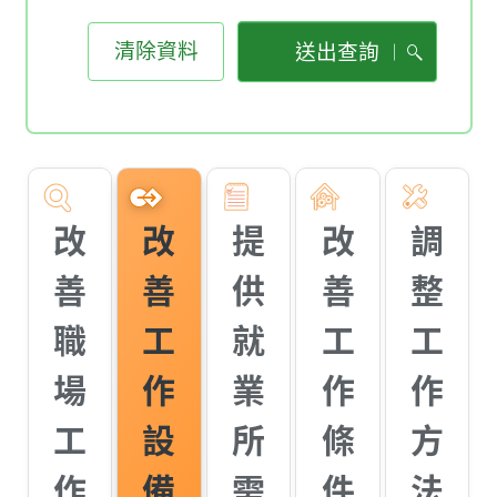
清除資料
送出查詢
改
改
提
改
調
善
善
供
善
整
職
工
就
工
工
場
作
業
作
作
工
設
所
條
方
作
備
需
件
法