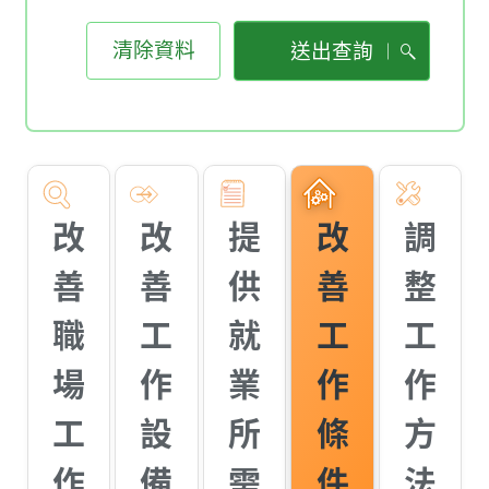
清除資料
送出查詢
改
改
提
改
調
善
善
供
善
整
職
工
就
工
工
場
作
業
作
作
工
設
所
條
方
作
備
需
件
法