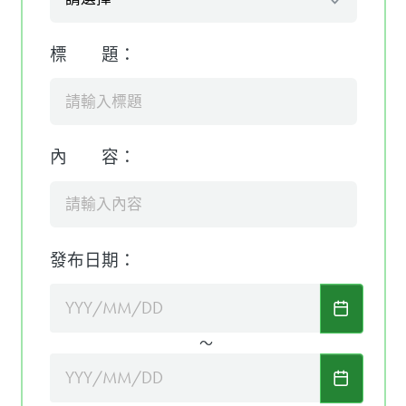
標 題：
內 容：
發布日期：
～