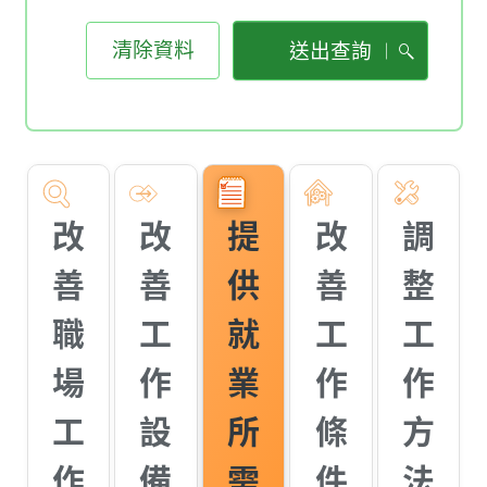
清除資料
送出查詢
改
改
提
改
調
善
善
供
善
整
職
工
就
工
工
場
作
業
作
作
工
設
所
條
方
作
備
需
件
法